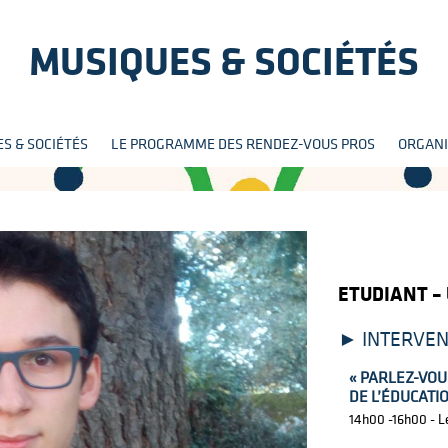
MUSIQUES & SOCIÉTÉS
Aller
S & SOCIÉTÉS
LE PROGRAMME DES RENDEZ-VOUS PROS
ORGANI
au
contenu
LÉO CHA
ETUDIANT –
INTERVEN
« PARLEZ-VO
DE L’ÉDUCATI
14h00 -16h00 - L