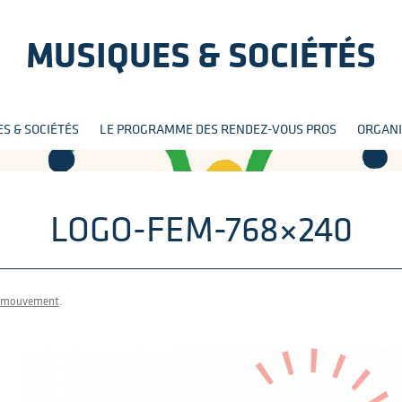
MUSIQUES & SOCIÉTÉS
Aller
S & SOCIÉTÉS
LE PROGRAMME DES RENDEZ-VOUS PROS
ORGANI
au
contenu
LOGO-FEM-768×240
n mouvement
.