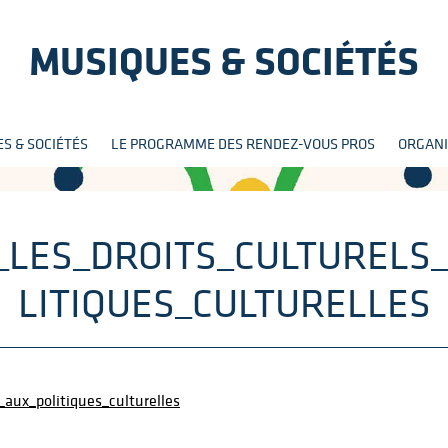
MUSIQUES & SOCIÉTÉS
Aller
S & SOCIÉTÉS
LE PROGRAMME DES RENDEZ-VOUS PROS
ORGANI
au
contenu
E_LES_DROITS_CULTURELS
LITIQUES_CULTURELLES
_aux_politiques_culturelles